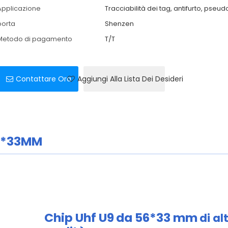
Applicazione
Tracciabilità dei tag, antifurto, pseu
porta
Shenzen
Metodo di pagamento
T/T
Contattare Ora
Aggiungi Alla Lista Dei Desideri
6*33MM
Chip Uhf U9
da 56*33 mm
di al