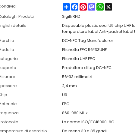
Share
Facebook
Pinterest
Mastodon
WhatsApp
X
Condividi
Cataloghi Prodotti
Sigilli RFID
nglish details
Disposable plastic seal U9 chip UHF l
temperature label Anti-packet labe
Marchio
DC-NFC Tag Manufacturer
Modello
Etichetta FPC 56*33UHF
categoria
Etichetta UHF FPC
supporto
Produttore di tag DC-NFC
Misurare
56*33 millimetri
spessore
2,4 mm
Chip
U9
Materiale
FPC
frequenza
860-960 MHz
Protocollo
La norma ISO/IEC18000-6C
temperatura di esercizio
Da meno 30 a 85 gradi