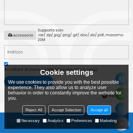
Supporta solo
.rar/.zip/.jpg/.png/.gif/.doc/.xls/.pdf, massimo
accessorio
20M
Accettare di usare gli articoli servizi,
Articoli Servizi
Cookie settings
Mandare messaggi
We use cookies to provide you with the best possible
experience. They also allow us to analyze user
behavior in order to constantly improve the website for
Italiano
you.
Reject All
Accept Selection
Accept all
Copyright © 2026
Shenzhen Dianchain Technology Co., Ltd
Support
Necessary
Analytics
Preferences
Marketing
By
BEE Cloud