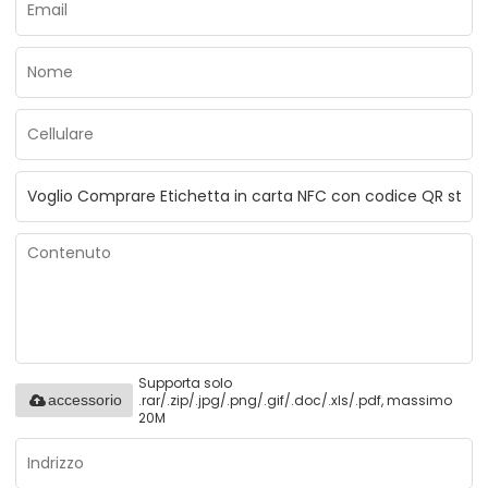
Supporta solo
.rar/.zip/.jpg/.png/.gif/.doc/.xls/.pdf, massimo
accessorio
20M