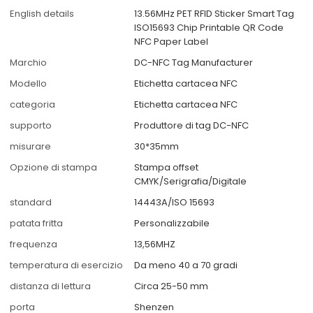
English details
13.56MHz PET RFID Sticker Smart Tag
ISO15693 Chip Printable QR Code
NFC Paper Label
Marchio
DC-NFC Tag Manufacturer
Modello
Etichetta cartacea NFC
categoria
Etichetta cartacea NFC
supporto
Produttore di tag DC-NFC
misurare
30*35mm
Opzione di stampa
Stampa offset
CMYK/Serigrafia/Digitale
standard
14443A/ISO 15693
patata fritta
Personalizzabile
frequenza
13,56MHZ
temperatura di esercizio
Da meno 40 a 70 gradi
distanza di lettura
Circa 25-50 mm
porta
Shenzen