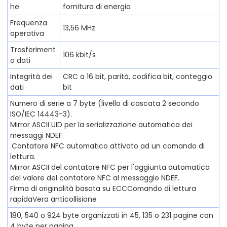
he
fornitura di energia
Frequenza
13,56 MHz
operativa
Trasferiment
106 kbit/s
o dati
Integrità dei
CRC a 16 bit, parità, codifica bit, conteggio
dati
bit
Numero di serie a 7 byte (livello di cascata 2 secondo
ISO/IEC 14443-3).
Mirror ASCII UID per la serializzazione automatica dei
messaggi NDEF.
.Contatore NFC automatico attivato ad un comando di
lettura.
Mirror ASCII del contatore NFC per l'aggiunta automatica
del valore del contatore NFC al messaggio NDEF.
Firma di originalità basata su ECCComando di lettura
rapidaVera anticollisione
180, 540 o 924 byte organizzati in 45, 135 o 231 pagine con
4 byte per pagina.