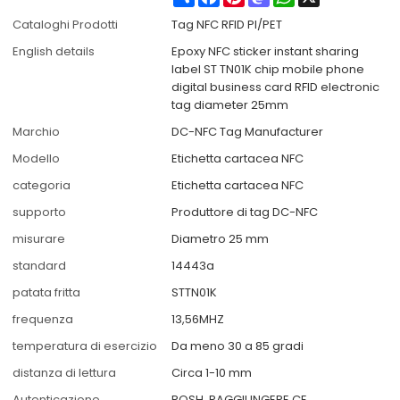
Cataloghi Prodotti
Tag NFC RFID PI/PET
English details
Epoxy NFC sticker instant sharing
label ST TN01K chip mobile phone
digital business card RFID electronic
tag diameter 25mm
Marchio
DC-NFC Tag Manufacturer
Modello
Etichetta cartacea NFC
categoria
Etichetta cartacea NFC
supporto
Produttore di tag DC-NFC
misurare
Diametro 25 mm
standard
14443a
patata fritta
STTN01K
frequenza
13,56MHZ
temperatura di esercizio
Da meno 30 a 85 gradi
distanza di lettura
Circa 1-10 mm
Autenticazione
ROSH, RAGGIUNGERE CE